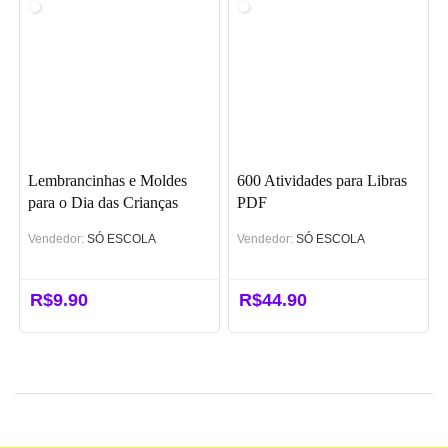
era:
é:
R$57.00.
R$47.00.
Lembrancinhas e Moldes
600 Atividades para Libras
para o Dia das Crianças
PDF
Vendedor:
SÓ ESCOLA
Vendedor:
SÓ ESCOLA
R$
9.90
R$
44.90