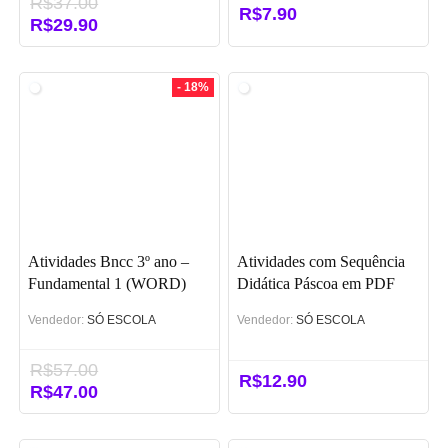
R$
37.00
R$
7.90
O
R$
29.90
O
preço
preço
original
atual
era:
é:
- 18%
R$37.00.
R$29.90.
Atividades Bncc 3º ano –
Atividades com Sequência
Fundamental 1 (WORD)
Didática Páscoa em PDF
Vendedor:
SÓ ESCOLA
Vendedor:
SÓ ESCOLA
R$
57.00
R$
12.90
O
R$
47.00
O
preço
preço
original
atual