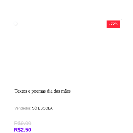
- 72%
Textos e poemas dia das mães
Vendedor:
SÓ ESCOLA
R$
9.00
O
O
R$
2.50