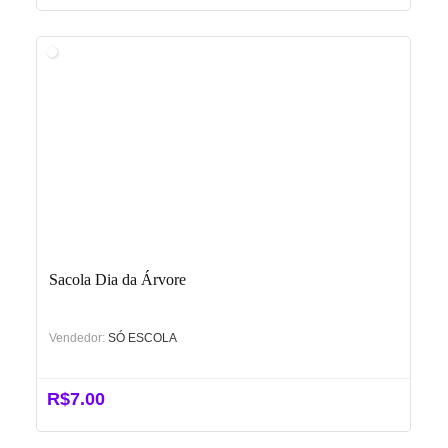
preço
preço
original
atual
era:
é:
R$9.00.
R$2.50.
Sacola Dia da Árvore
Vendedor:
SÓ ESCOLA
R$
7.00