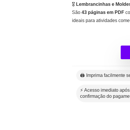
🎖️
Lembrancinhas e Moldes
São
43 páginas em PDF
co
ideais para atividades com
🖨️ Imprima facilmente 
⚡ Acesso imediato após a
confirmação do pagame