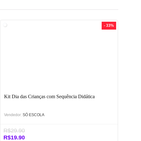
- 33%
Kit Dia das Crianças com Sequência Didática
Vendedor:
SÓ ESCOLA
R$
29.90
O
O
R$
19.90