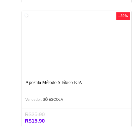
- 39%
Apostila Método Silábico EJA
Vendedor:
SÓ ESCOLA
R$
25.90
O
O
R$
15.90
preço
preço