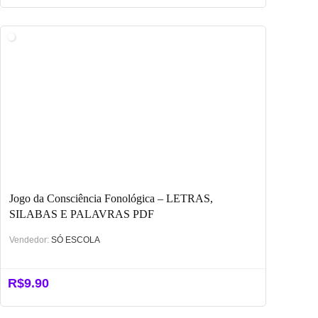
preço
preço
original
atual
era:
é:
R$29.90.
R$19.90.
Jogo da Consciência Fonológica – LETRAS,
SILABAS E PALAVRAS PDF
Vendedor:
SÓ ESCOLA
R$
9.90