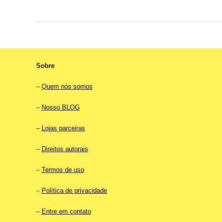
original
atual
era:
é:
R$25.90.
R$15.90.
Sobre
–
Quem nós somos
–
Nosso BLOG
–
Lojas parceiras
–
Direitos autorais
–
Termos de uso
–
Política de privacidade
–
Entre em contato