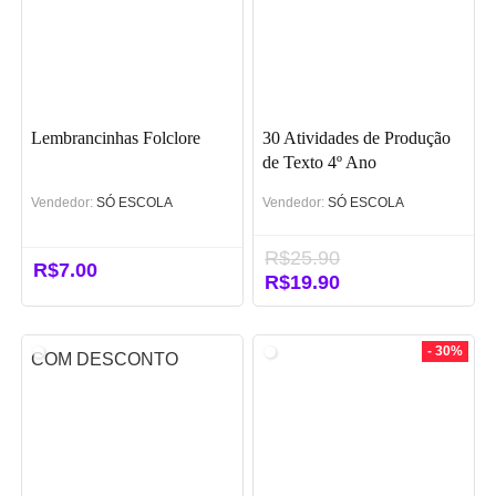
Lembrancinhas Folclore
30 Atividades de Produção
de Texto 4º Ano
Vendedor:
SÓ ESCOLA
Vendedor:
SÓ ESCOLA
R$
25.90
R$
7.00
O
R$
19.90
O
preço
preço
original
atual
era:
é:
- 30%
COM DESCONTO
R$25.90.
R$19.90.