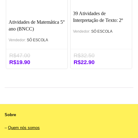
39 Atividades de
Interpretação de Texto: 2º
Atividades de Matemática 5°
ano (BNCC)
ano (BNCC)
Vendedor:
SÓ ESCOLA
Vendedor:
SÓ ESCOLA
R$
47.00
R$
32.50
O
R$
19.90
O
O
R$
22.90
O
preço
preço
preço
preço
original
atual
original
atual
era:
é:
era:
é:
R$47.00.
R$19.90.
R$32.50.
R$22.90.
Sobre
–
Quem nós somos