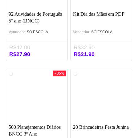
92 Atividades de Português
Kit Dia das Mães em PDF
5° ano (BNCC)
Vendedor:
SÓ ESCOLA
Vendedor:
SÓ ESCOLA
R$
47.00
R$
32.90
O
R$
27.90
O
O
R$
21.90
O
preço
preço
preço
preço
original
atual
original
atual
era:
é:
era:
é:
- 35%
R$47.00.
R$27.90.
R$32.90.
R$21.90.
500 Planejamentos Diários
20 Brincadeiras Festa Junina
BNCC 3º Ano