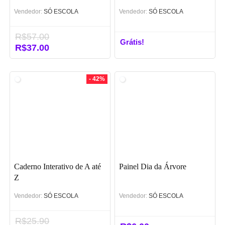
Vendedor:
SÓ ESCOLA
Vendedor:
SÓ ESCOLA
R$
57.00
Grátis!
O
R$
37.00
O
preço
preço
original
atual
era:
é:
- 42%
R$57.00.
R$37.00.
Caderno Interativo de A até
Painel Dia da Árvore
Z
Vendedor:
SÓ ESCOLA
Vendedor:
SÓ ESCOLA
R$
25.90