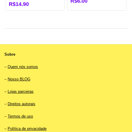
R$
6.00
O
R$
14.90
O
preço
preço
original
atual
era:
é:
R$25.90.
R$14.90.
Sobre
–
Quem nós somos
–
Nosso BLOG
–
Lojas parceiras
–
Direitos autorais
–
Termos de uso
–
Política de privacidade