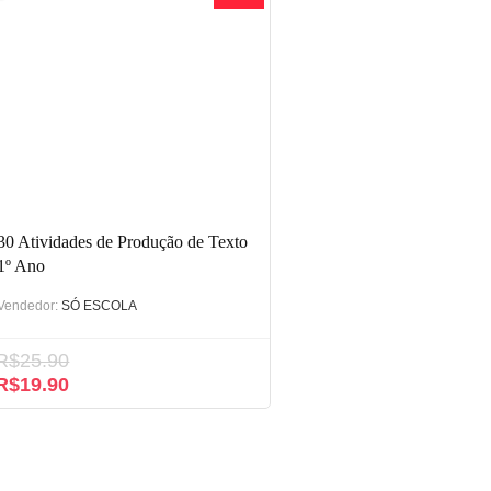
30 Atividades de Produção de Texto
1º Ano
Vendedor:
SÓ ESCOLA
R$
25.90
O
O
R$
19.90
preço
preço
original
atual
era:
é:
R$25.90.
R$19.90.