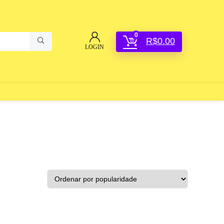
0
R$
0.00
LOGIN