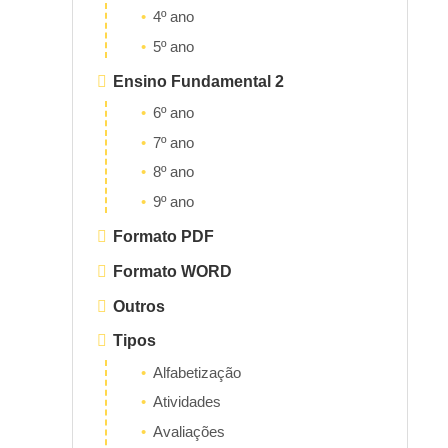
4º ano
5º ano
Ensino Fundamental 2
6º ano
7º ano
8º ano
9º ano
Formato PDF
Formato WORD
Outros
Tipos
Alfabetização
Atividades
Avaliações