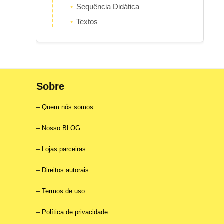
Sequência Didática
Textos
Sobre
–
Quem nós somos
–
Nosso BLOG
–
Lojas parceiras
–
Direitos autorais
–
Termos de uso
–
Política de privacidade