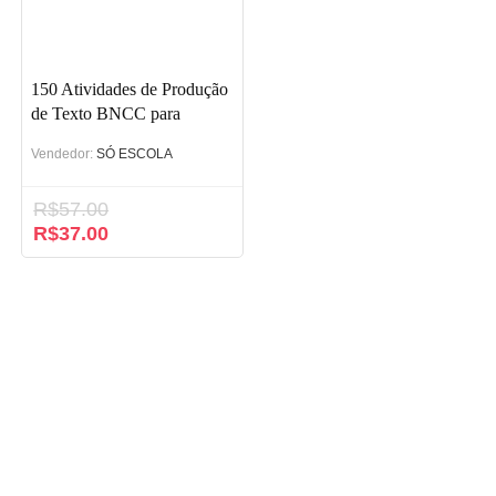
150 Atividades de Produção
de Texto BNCC para
Fundamental 1
Vendedor:
SÓ ESCOLA
R$
57.00
O
R$
37.00
O
preço
preço
original
atual
era:
é:
R$57.00.
R$37.00.