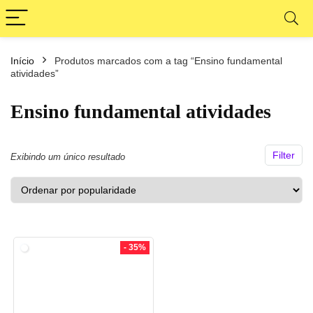
Início
Produtos marcados com a tag “Ensino fundamental
ço
ço
atividades”
nimo
ximo
Ensino fundamental atividades
Filter
Exibindo um único resultado
- 35%