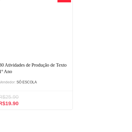
30 Atividades de Produção de Texto
1º Ano
Vendedor:
SÓ ESCOLA
R$
25.90
O
O
R$
19.90
preço
preço
original
atual
era:
é:
R$25.90.
R$19.90.