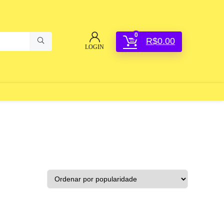
0
R$
0.00
LOGIN