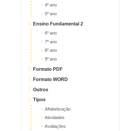
4º ano
5º ano
Ensino Fundamental 2
6º ano
7º ano
8º ano
9º ano
Formato PDF
Formato WORD
Outros
Tipos
Alfabetização
Atividades
Avaliações