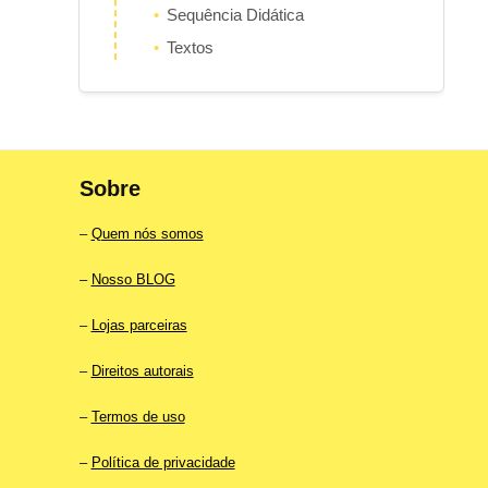
Sequência Didática
Textos
Sobre
–
Quem nós somos
–
Nosso BLOG
–
Lojas parceiras
–
Direitos autorais
–
Termos de uso
–
Política de privacidade