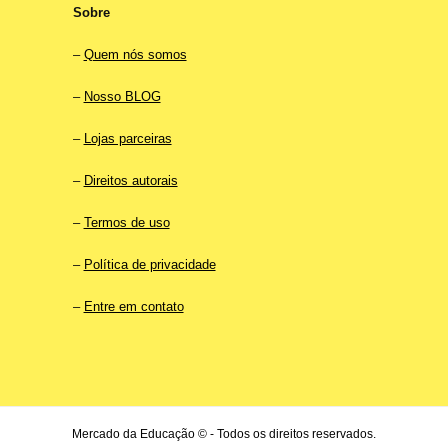
Sobre
–
Quem nós somos
–
Nosso BLOG
–
Lojas parceiras
–
Direitos autorais
–
Termos de uso
–
Política de privacidade
–
Entre em contato
Mercado da Educação © - Todos os direitos reservados.