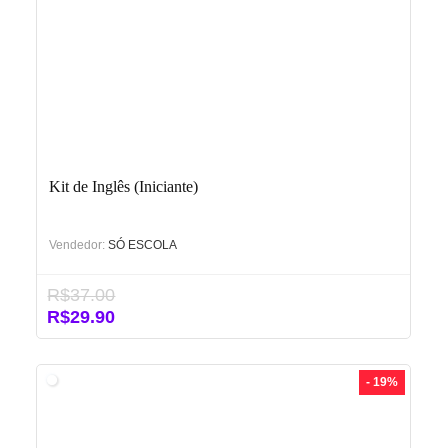
Kit de Inglês (Iniciante)
Vendedor:
SÓ ESCOLA
R$
37.00
O
O
R$
29.90
preço
preço
original
atual
era:
é:
- 19%
R$37.00.
R$29.90.