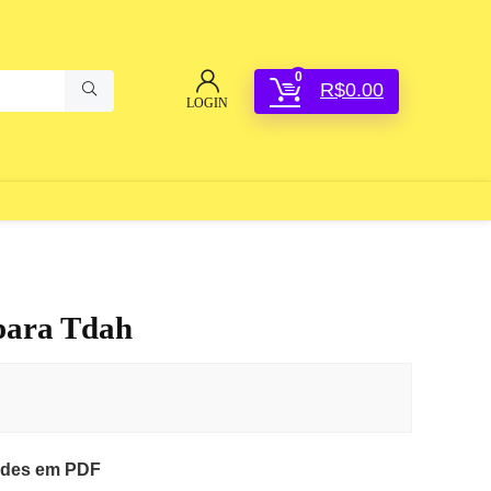
0
R$
0.00
LOGIN
 para Tdah
dades em PDF