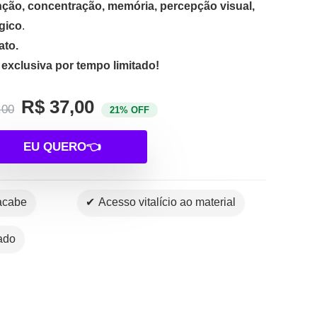
nção, concentração, memória, percepção visual,
ógico
.
ato.
 exclusiva por tempo limitado!
R$ 37,00
,00
21% OFF
EU QUERO👈
 acabe
✔ Acesso vitalício ao material
tado