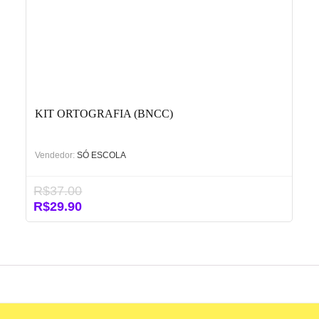
KIT ORTOGRAFIA (BNCC)
Vendedor:
SÓ ESCOLA
R$
37.00
O
O
R$
29.90
preço
preço
original
atual
era:
é:
R$37.00.
R$29.90.