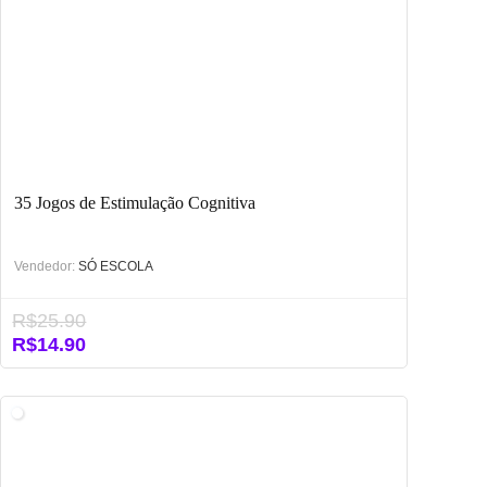
35 Jogos de Estimulação Cognitiva
Vendedor:
SÓ ESCOLA
R$
25.90
O
O
R$
14.90
preço
preço
original
atual
era:
é:
R$25.90.
R$14.90.