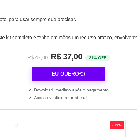
iato, para usar sempre que precisar.
e kit completo e tenha em mãos um recurso prático, envolvent
R$ 37,00
R$ 47,00
21% OFF
EU QUERO👈
✓
Download imediato após o pagamento
✓
Acesso vitalício ao material
- 19%