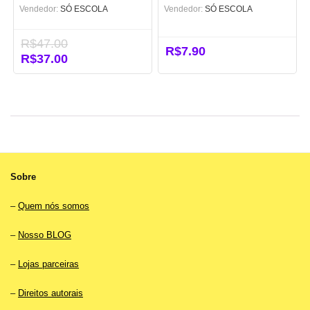
Vendedor:
SÓ ESCOLA
Vendedor:
SÓ ESCOLA
R$
47.00
R$
7.90
O
R$
37.00
O
preço
preço
original
atual
era:
é:
R$47.00.
R$37.00.
Sobre
–
Quem nós somos
–
Nosso BLOG
–
Lojas parceiras
–
Direitos autorais