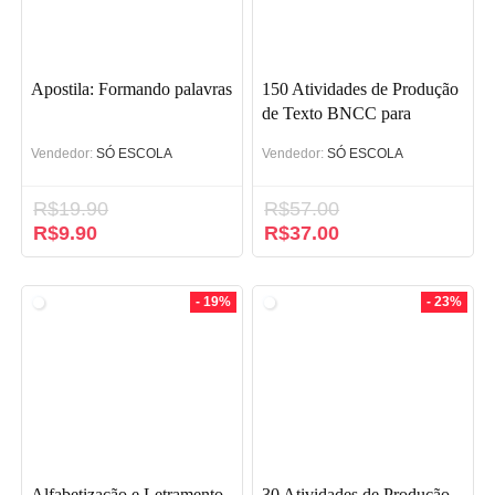
Apostila: Formando palavras
150 Atividades de Produção
de Texto BNCC para
Fundamental 1
Vendedor:
SÓ ESCOLA
Vendedor:
SÓ ESCOLA
R$
19.90
R$
57.00
O
R$
9.90
O
O
R$
37.00
O
preço
preço
preço
preço
original
atual
original
atual
era:
é:
era:
é:
- 19%
- 23%
R$19.90.
R$9.90.
R$57.00.
R$37.00.
Alfabetização e Letramento
30 Atividades de Produção