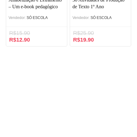
– Um e-book pedagógico
de Texto 1º Ano
Vendedor:
SÓ ESCOLA
Vendedor:
SÓ ESCOLA
R$
15.90
R$
25.90
O
R$
12.90
O
O
R$
19.90
O
preço
preço
preço
preço
original
atual
original
atual
era:
é:
era:
é:
R$15.90.
R$12.90.
R$25.90.
R$19.90.