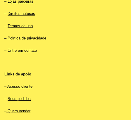
–
Lojas parceiras
–
Direitos autorais
–
Termos de uso
–
Política de privacidade
–
Entre em contato
Links de apoio
–
Acesso cliente
–
Seus pedidos
–
Quero vender
–
Acesso vendedor