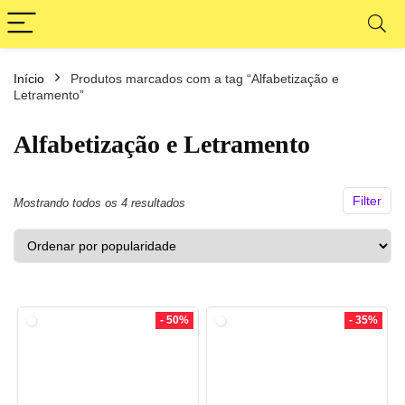
Início
Produtos marcados com a tag “Alfabetização e
ço
ço
Letramento”
nimo
ximo
Alfabetização e Letramento
Filter
Classificado
Mostrando todos os 4 resultados
por
popularidade
- 50%
- 35%