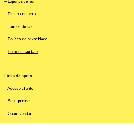
–
Lojas parceiras
–
Direitos autorais
–
Termos de uso
–
Política de privacidade
–
Entre em contato
Links de apoio
–
Acesso cliente
–
Seus pedidos
–
Quero vender
–
Acesso vendedor