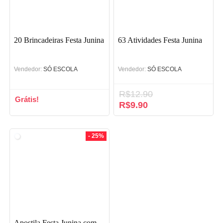
20 Brincadeiras Festa Junina
63 Atividades Festa Junina
Vendedor:
SÓ ESCOLA
Vendedor:
SÓ ESCOLA
R$
12.90
Grátis!
O
R$
9.90
O
preço
preço
original
atual
era:
é:
- 25%
R$12.90.
R$9.90.
Apostila Festa Junina com