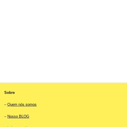
Sobre
–
Quem nós somos
–
Nosso BLOG