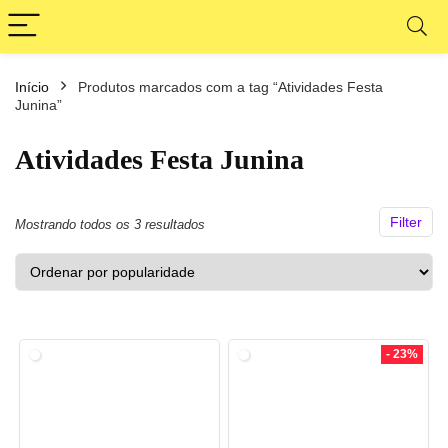
Início
Produtos marcados com a tag “Atividades Festa
ço
ço
Junina”
nimo
ximo
Atividades Festa Junina
Filter
Classificado
Mostrando todos os 3 resultados
por
popularidade
- 23%