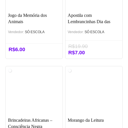
Jogo da Memória dos
Apostila com
Animais
Lembrancinhas Dia das
Mães
Vendedor:
SÓ ESCOLA
Vendedor:
SÓ ESCOLA
R$
19.90
R$
6.00
O
R$
7.00
O
preço
preço
original
atual
era:
é:
R$19.90.
R$7.00.
Brincadeiras Africanas –
Morango da Leitura
Consciência Negra