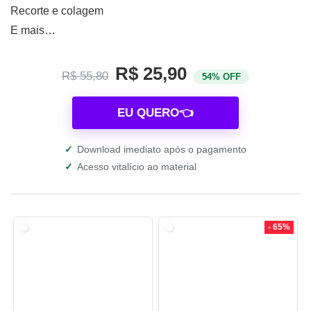
Recorte e colagem
E mais…
R$ 25,90
R$ 55,80
54% OFF
EU QUERO👈
✓
Download imediato após o pagamento
✓
Acesso vitalício ao material
- 65%