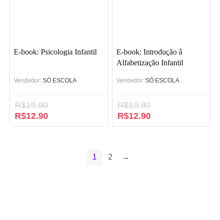
E-book: Psicologia Infantil
E-book: Introdução â
Alfabetização Infantil
Vendedor:
SÓ ESCOLA
Vendedor:
SÓ ESCOLA
R$
19.90
R$
19.90
O
R$
12.90
O
O
R$
12.90
O
preço
preço
preço
preço
original
atual
original
atual
era:
é:
era:
é:
R$19.90.
R$12.90.
R$19.90.
R$12.90.
1
2
→