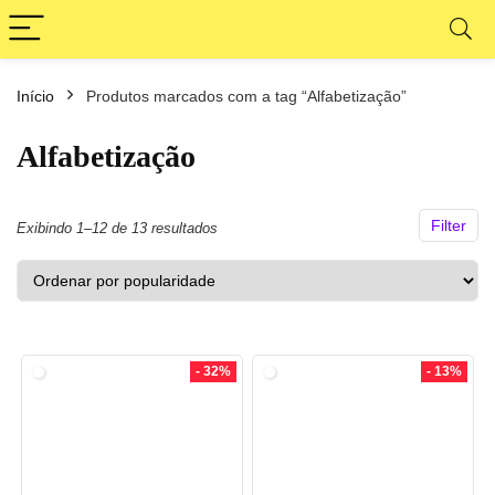
Início
Produtos marcados com a tag “Alfabetização”
ço
ço
nimo
ximo
Alfabetização
Filter
Classificado
Exibindo 1–12 de 13 resultados
por
popularidade
- 32%
- 13%