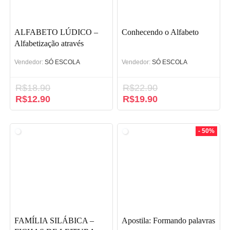
ALFABETO LÚDICO –
Conhecendo o Alfabeto
Alfabetização através
Método Fônico
Vendedor:
SÓ ESCOLA
Vendedor:
SÓ ESCOLA
R$
18.90
R$
22.90
O
R$
12.90
O
O
R$
19.90
O
preço
preço
preço
preço
original
atual
original
atual
era:
é:
era:
é:
- 50%
R$18.90.
R$12.90.
R$22.90.
R$19.90.
FAMÍLIA SILÁBICA –
Apostila: Formando palavras