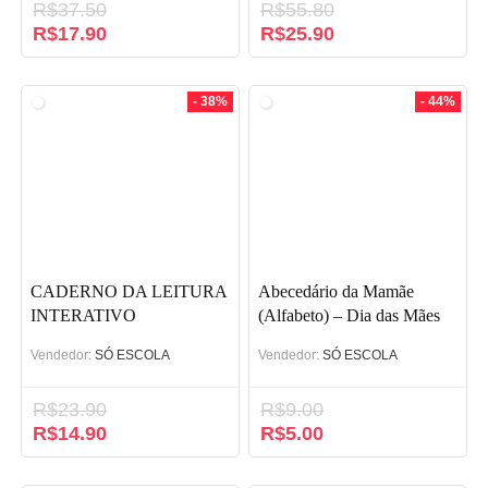
R$
37.50
R$
55.80
O
R$
17.90
O
O
R$
25.90
O
preço
preço
preço
preço
original
atual
original
atual
era:
é:
era:
é:
- 38%
- 44%
R$37.50.
R$17.90.
R$55.80.
R$25.90.
CADERNO DA LEITURA
Abecedário da Mamãe
INTERATIVO
(Alfabeto) – Dia das Mães
Vendedor:
SÓ ESCOLA
Vendedor:
SÓ ESCOLA
R$
23.90
R$
9.00
O
R$
14.90
O
O
R$
5.00
O
preço
preço
preço
preço
original
atual
original
atual