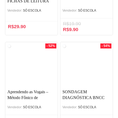
FICHAS DE LEITURA
COM ATIVIDADES
Vendedor:
SÓ ESCOLA
Vendedor:
SÓ ESCOLA
R$
19.90
R$
29.90
O
R$
9.90
O
preço
preço
original
atual
era:
é:
- 52%
- 54%
R$19.90.
R$9.90.
Aprendendo as Vogais –
SONDAGEM
Método Fônico de
DIAGNÓSTICA BNCC
Alfabetização
Vendedor:
SÓ ESCOLA
Vendedor:
SÓ ESCOLA